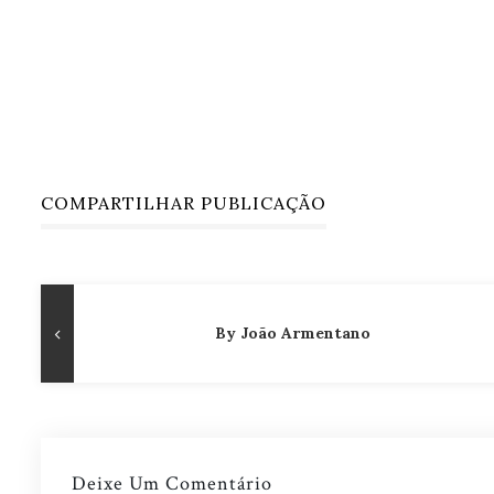
COMPARTILHAR PUBLICAÇÃO
Navegação
Publicação
By João Armentano
de
Anterior
Post
Deixe Um Comentário