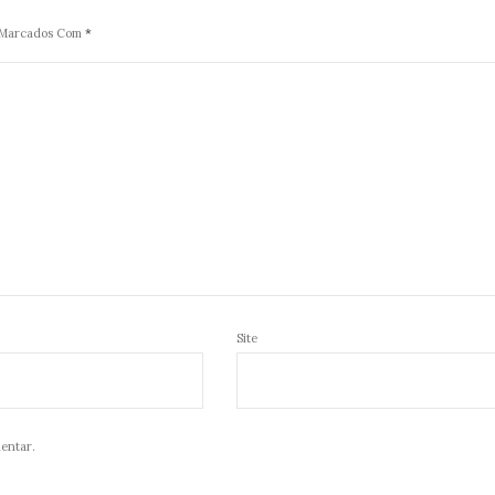
o Marcados Com
*
Site
entar.