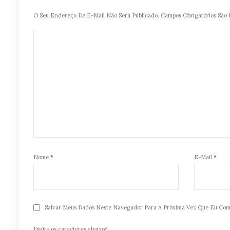
O Seu Endereço De E-Mail Não Será Publicado.
Campos Obrigatórios Sã
Nome
*
E-Mail
*
Salvar Meus Dados Neste Navegador Para A Próxima Vez Que Eu Com
Digite os caracteres abaixo*