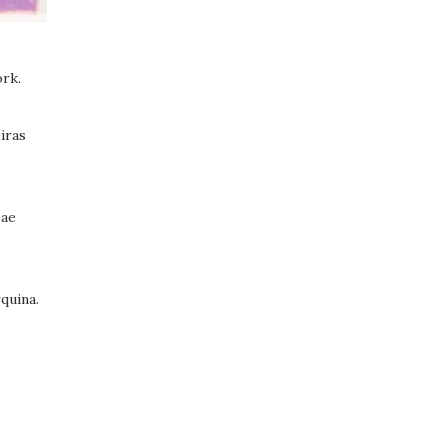
ork.
iras
Pae
quina.