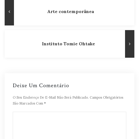
Navegação
Publicação
Arte contemporânea
de
Anterior
Post
Instituto Tomie Ohtake
Deixe Um Comentário
O Seu Endereço De E-Mail Não Será Publicado.
Campos Obrigatórios
São Marcados Com
*