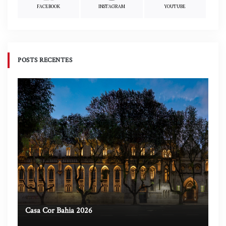
FACEBOOK
INSTAGRAM
YOUTUBE
POSTS RECENTES
Casa Cor Bahia 2026
Ca