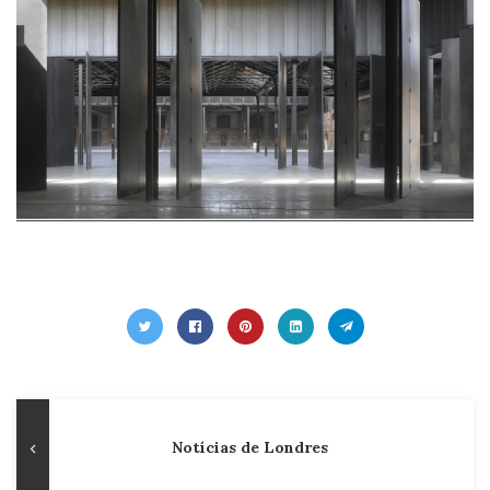
Navegação
Publicação
Notícias de Londres
de
Anterior