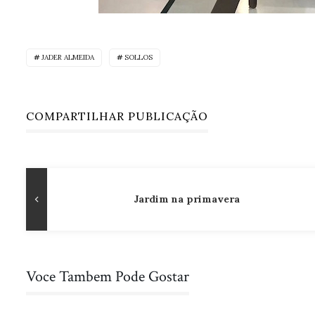
JADER ALMEIDA
SOLLOS
COMPARTILHAR PUBLICAÇÃO
Navegação
Publicação
Jardim na primavera
de
Anterior
Post
Voce Tambem Pode Gostar