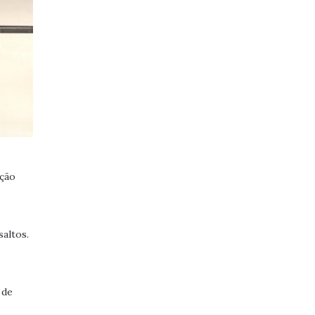
eção
altos.
 de