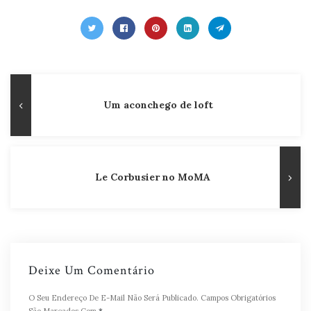
Navegação
Publicação
Um aconchego de loft
de
Anterior
Post
Le Corbusier no MoMA
Deixe Um Comentário
O Seu Endereço De E-Mail Não Será Publicado.
Campos Obrigatórios
São Marcados Com
*