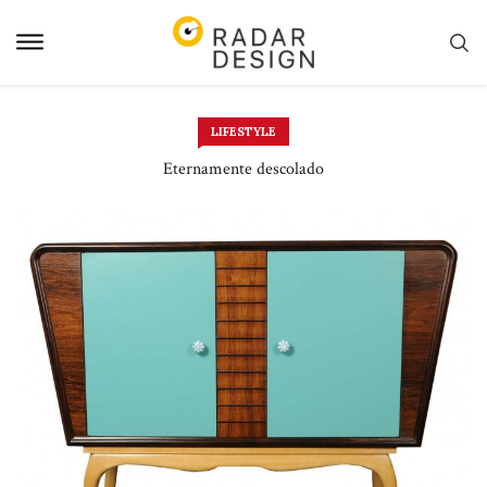
Pular
para
o
conteudo
LIFESTYLE
Eternamente descolado