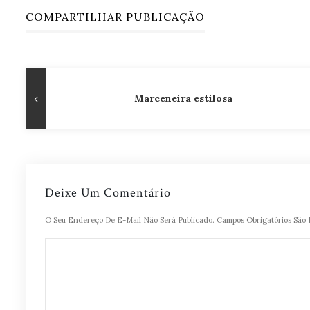
COMPARTILHAR PUBLICAÇÃO
Navegação
Publicação
Marceneira estilosa
de
Anterior
Post
Deixe Um Comentário
O Seu Endereço De E-Mail Não Será Publicado.
Campos Obrigatórios Sã