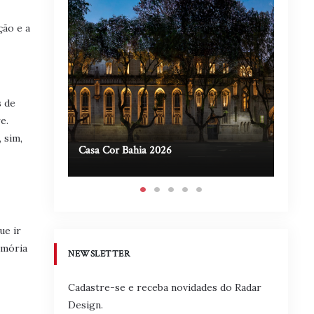
ção e a
s de
e.
 sim,
Casa Cor Bahia 2026
Casa A
ue ir
emória
NEWSLETTER
Cadastre-se e receba novidades do Radar
Design.