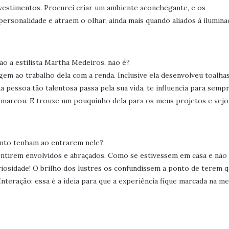
estimentos. Procurei criar um ambiente aconchegante, e os
ersonalidade e atraem o olhar, ainda mais quando aliados á ilumina
o a estilista Martha Medeiros, não é?
em ao trabalho dela com a renda. Inclusive ela desenvolveu toalha
pessoa tão talentosa passa pela sua vida, te influencia para sempr
 marcou. E trouxe um pouquinho dela para os meus projetos e vejo,
ento tenham ao entrarem nele?
entirem envolvidos e abraçados. Como se estivessem em casa e não
riosidade! O brilho dos lustres os confundissem a ponto de terem q
Interação: essa é a ideia para que a experiência fique marcada na m