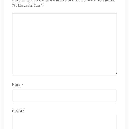
O Seu Endereço De E-Mail Não Será Publicado.
Campos Obrigatórios
São Marcados Com
*
Nome
*
E-Mail
*