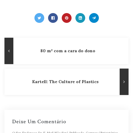
Navegação
Publicação
80 m² com a cara do dono
de
Anterior
Post
Kartell: The Culture of Plastics
Deixe Um Comentário