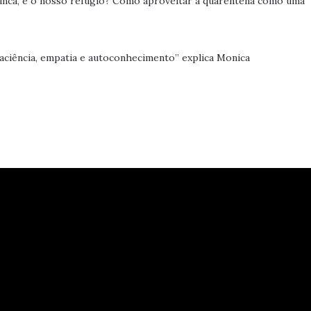
 nunca, é o nosso refúgio? Como aproveitar a quarentena como uma
ciência, empatia e autoconhecimento” explica Monica