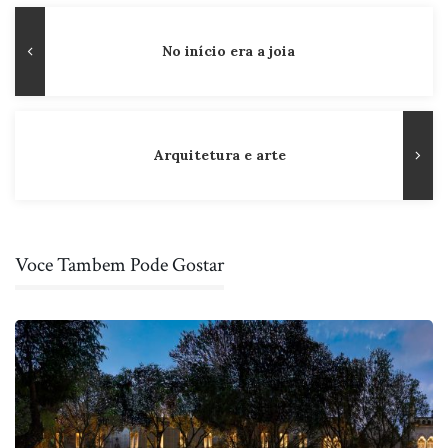
Navegação
Publicação
No início era a joia
de
Anterior
Post
Arquitetura e arte
Voce Tambem Pode Gostar