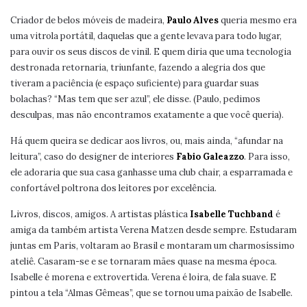
Criador de belos móveis de madeira,
Paulo Alves
queria mesmo era
uma vitrola portátil, daquelas que a gente levava para todo lugar,
para ouvir os seus discos de vinil. E quem diria que uma tecnologia
destronada retornaria, triunfante, fazendo a alegria dos que
tiveram a paciência (e espaço suficiente) para guardar suas
bolachas? “Mas tem que ser azul”, ele disse. (Paulo, pedimos
desculpas, mas não encontramos exatamente a que você queria).
Há quem queira se dedicar aos livros, ou, mais ainda, “afundar na
leitura”, caso do designer de interiores
Fabio Galeazzo
. Para isso,
ele adoraria que sua casa ganhasse uma club chair, a esparramada e
confortável poltrona dos leitores por excelência.
Livros, discos, amigos. A artistas plástica
Isabelle Tuchband
é
amiga da também artista Verena Matzen desde sempre. Estudaram
juntas em Paris, voltaram ao Brasil e montaram um charmosíssimo
ateliê. Casaram-se e se tornaram mães quase na mesma época.
Isabelle é morena e extrovertida. Verena é loira, de fala suave. E
pintou a tela “Almas Gêmeas”, que se tornou uma paixão de Isabelle.