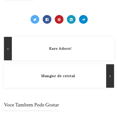
Navegação
Publicação
Kare Adoro!
de
Anterior
Post
Mangue de cristal
Voce Tambem Pode Gostar