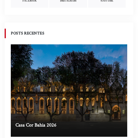
FACEBOOK
INSTAGRAM
YOUTUBE
POSTS RECENTES
Casa Cor Bahia 2026
Ca