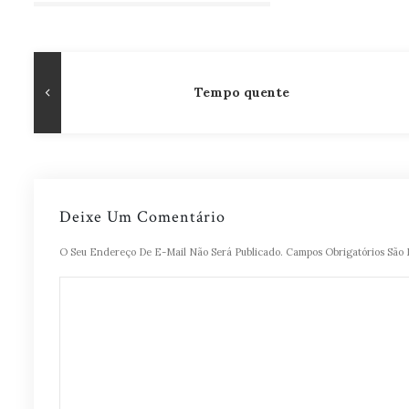
Navegação
Publicação
Tempo quente
de
Anterior
Post
Deixe Um Comentário
O Seu Endereço De E-Mail Não Será Publicado.
Campos Obrigatórios Sã