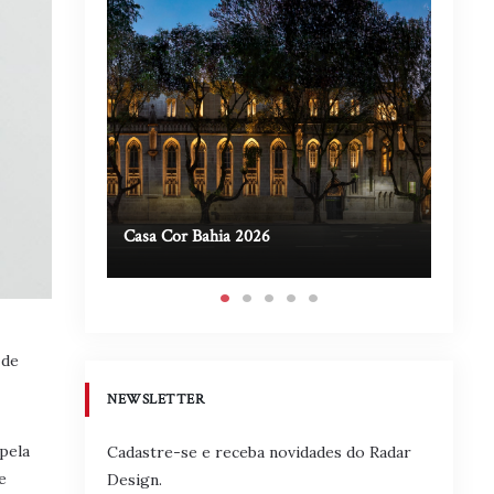
Casa Cor Bahia 2026
Casa A
 de
NEWSLETTER
pela
Cadastre-se e receba novidades do Radar
e
Design.