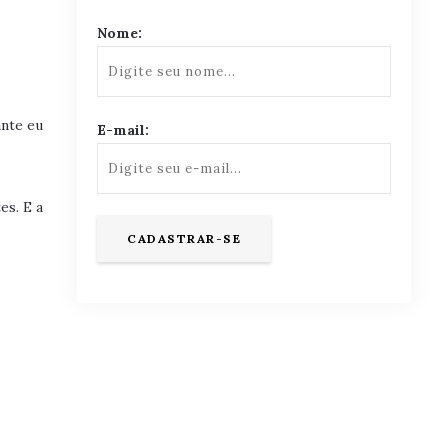
Nome:
ante eu
E-mail:
es. E a