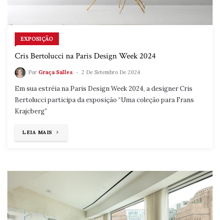
EXPOSIÇÃO
Cris Bertolucci na Paris Design Week 2024
Por
Graça Salles
2 De Setembro De 2024
Em sua estréia na Paris Design Week 2024, a designer Cris
Bertolucci participa da exposição “Uma coleção para Frans
Krajcberg”
"CRIS
LEIA MAIS
BERTOLUCCI
NA
PARIS
DESIGN
WEEK
2024"