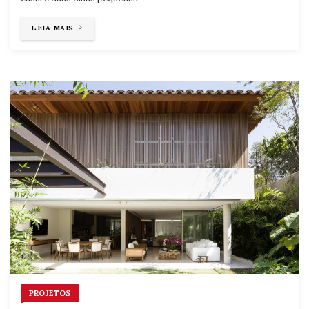
"UMA
LEIA MAIS
CASA
COM
ORGULHO
DE
SÃO
PAULO"
PROJETOS