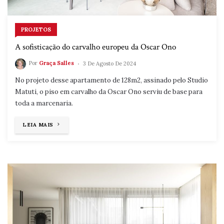
PROJETOS
A sofisticação do carvalho europeu da Oscar Ono
Por
Graça Salles
3 De Agosto De 2024
No projeto desse apartamento de 128m2, assinado pelo Studio
Matuti, o piso em carvalho da Oscar Ono serviu de base para
toda a marcenaria.
"A
LEIA MAIS
SOFISTICAÇÃO
DO
CARVALHO
EUROPEU
DA
OSCAR
ONO"